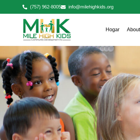
Ir
(757) 962-8005
info@milehighkids.org
al
contenido
Hogar
About