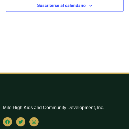
de
Suscribirse al calendario
Eventos
Mile High Kids and Community Development, Inc.
F
T
I
a
w
n
c
i
s