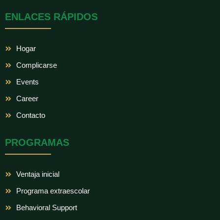
e
t
t
b
t
a
ENLACES RÁPIDOS
o
e
g
o
r
r
k
a
m
Hogar
Complicarse
Events
Career
Contacto
PROGRAMAS
Ventaja inicial
Programa extraescolar
Behavioral Support